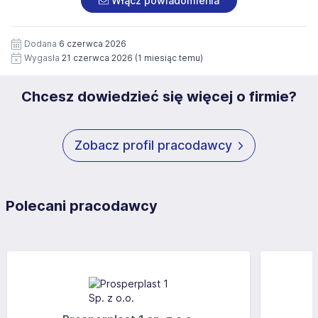
Włącz powiadomienia
wizerunku), na potrzeby przyszłych rekrutacji przez okres
siedziby administratora.
12 miesięcy. Zgoda jest dobrowolna i może być w każdym
Pełną treść Klauzuli znajdzie Pan/Pani pod adresem:
czasie wycofana.
Dodana
6 czerwca 2026
https://www.workprofit.pl/klauzula-informacyjna.html
Wygasła
21 czerwca 2026
(1 miesiąc temu)
Chcesz dowiedzieć się więcej o firmie?
Zobacz profil pracodawcy
Polecani pracodawcy