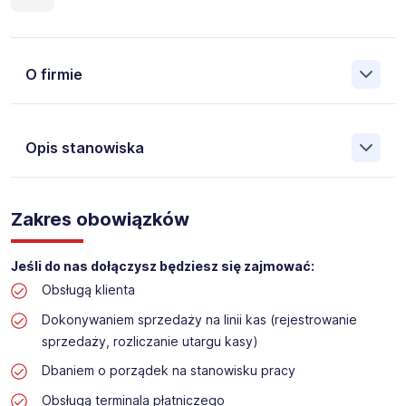
O firmie
Opis stanowiska
Założona w 2001 Agencja Pracy Tymczasowej, Agencja
Pośrednictwa Pracy i Doradztwa Personalnego Work &
Zakres obowiązków
Profit jest obecnie jedną z największych niezależnych
polskich agencji zatrudnienia. W ciągu wielu lat naszej
działalności daliśmy pracę przeszło 50 000 pracowników
Jeśli do nas dołączysz będziesz się zajmować:
w całym kraju. Skutecznie znajdujemy pracowników dla
Obsługą klienta
największych firm, jak również małych rodzinnych
przedsiębiorstw w Polsce. Agencja jest wpisana pod nr
Dokonywaniem sprzedaży na linii kas (rejestrowanie
396 w Krajowym Rejestrze Agencji Zatrudnienia.
sprzedaży, rozliczanie utargu kasy)
Obecnie dla naszego Klienta, poszukujemy osób do pracy
Dbaniem o porządek na stanowisku pracy
na stanowisko:
Obsługą terminala płatniczego