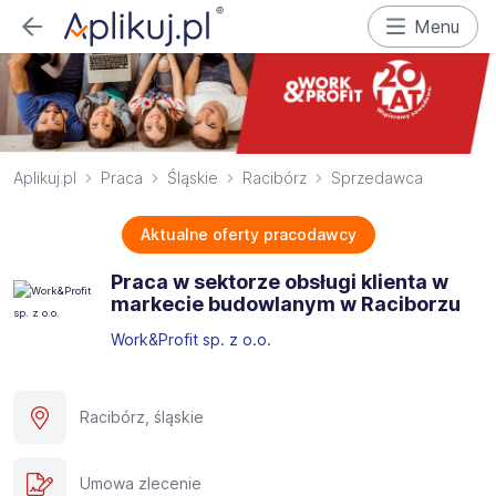
Menu
Aplikuj.pl
Praca
Śląskie
Racibórz
Sprzedawca
Aktualne oferty pracodawcy
Praca w sektorze obsługi klienta w
markecie budowlanym w Raciborzu
Work&Profit sp. z o.o.
Racibórz, śląskie
Umowa zlecenie