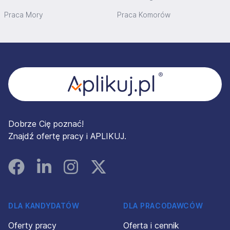
Praca Mory
Praca Komorów
Stopka
Dobrze Cię poznać!
Znajdź ofertę pracy i APLIKUJ.
Facebook
Linked In
Instagram
Instagram
DLA KANDYDATÓW
DLA PRACODAWCÓW
Oferty pracy
Oferta i cennik