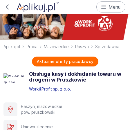
Menu
Aplikuj.pl
Praca
Mazowieckie
Raszyn
Sprzedawca
Aktualne oferty pracodawcy
Obsługa kasy i dokładanie towaru w
drogerii w Pruszkowie
Work&Profit sp. z o.o.
Raszyn, mazowieckie
pow. pruszkowski
Umowa zlecenie