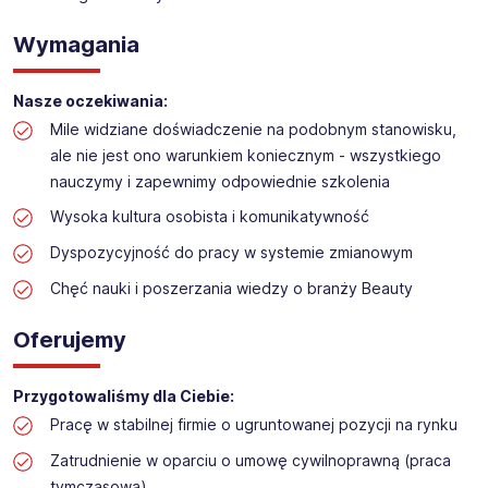
Obsługa kasy i dokładanie towaru w drogerii
Lokalizacja:
Pruszków
Wymagania
Nasze oczekiwania:
Mile widziane doświadczenie na podobnym stanowisku,
ale nie jest ono warunkiem koniecznym - wszystkiego
nauczymy i zapewnimy odpowiednie szkolenia
Wysoka kultura osobista i komunikatywność
Dyspozycyjność do pracy w systemie zmianowym
Chęć nauki i poszerzania wiedzy o branży Beauty
Oferujemy
Przygotowaliśmy dla Ciebie:
Pracę w stabilnej firmie o ugruntowanej pozycji na rynku
Zatrudnienie w oparciu o umowę cywilnoprawną (praca
tymczasowa)