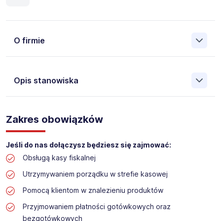
O firmie
Opis stanowiska
Założona w 2001 Agencja Pracy Tymczasowej, Agencja
Pośrednictwa Pracy i Doradztwa Personalnego Work &
Zakres obowiązków
Profit jest obecnie jedną z największych niezależnych
polskich agencji zatrudnienia. W ciągu wielu lat naszej
działalności daliśmy pracę przeszło 50 000 pracowników
Jeśli do nas dołączysz będziesz się zajmować:
w całym kraju. Skutecznie znajdujemy pracowników dla
Obsługą kasy fiskalnej
największych firm, jak również małych rodzinnych
przedsiębiorstw w Polsce. Agencja jest wpisana pod nr
Utrzymywaniem porządku w strefie kasowej
396 w Krajowym Rejestrze Agencji Zatrudnienia.
Pomocą klientom w znalezieniu produktów
Obecnie dla naszego Klienta, poszukujemy osób na
Przyjmowaniem płatności gotówkowych oraz
stanowisko:
bezgotówkowych