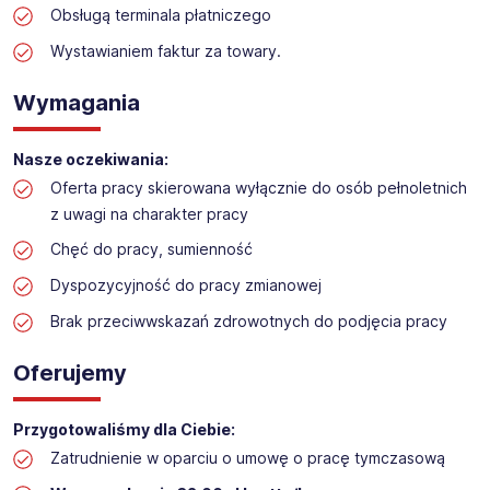
na stanowisko:
Obsługą terminala płatniczego
Praca w sektorze obsługi klienta w markecie
Wystawianiem faktur za towary.
budowlanym
Lokalizacja: Kraków (Podgórze)​
Wymagania
Nasze oczekiwania:
Oferta pracy skierowana wyłącznie do osób pełnoletnich
z uwagi na charakter pracy
Chęć do pracy, sumienność
Dyspozycyjność do pracy zmianowej
Brak przeciwwskazań zdrowotnych do podjęcia pracy
Oferujemy
Przygotowaliśmy dla Ciebie:
Zatrudnienie w oparciu o umowę o pracę tymczasową