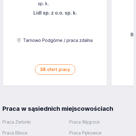
Lidl sp. z o.o. sp. k.
Ra
Tarnowo Podgórne / praca zdalna
38
ofert pracy
Praca w sąsiednich miejscowościach
Praca Zielonki
Praca Węgrzce
Praca Bibice
Praca Pękowice