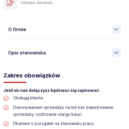
Umowa zlecenie
O firmie
Opis stanowiska
Założona w 2001 Agencja Pracy Tymczasowej, Agencja
Pośrednictwa Pracy i Doradztwa Personalnego Work &
Zakres obowiązków
Profit jest obecnie jedną z największych niezależnych
polskich agencji zatrudnienia. W ciągu wielu lat naszej
działalności daliśmy pracę przeszło 50 000 pracowników
Jeśli do nas dołączysz będziesz się zajmować:
w całym kraju. Skutecznie znajdujemy pracowników dla
Obsługą klienta
największych firm, jak również małych rodzinnych
przedsiębiorstw w Polsce. Agencja jest wpisana pod nr
Dokonywaniem sprzedaży na linii kas (rejestrowanie
396 w Krajowym Rejestrze Agencji Zatrudnienia.
sprzedaży, rozliczanie utargu kasy)
Dbaniem o porządek na stanowisku pracy
Obecnie dla naszego Klienta, poszukujemy osób do pracy