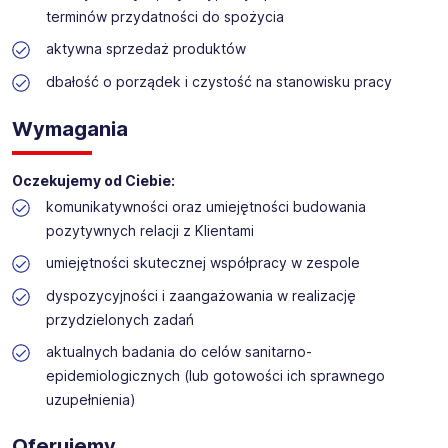
restauracyjny BROFAKTURA, galerie handlowe, inwestycje
terminów przydatności do spożycia
deweloperskie. Dysponujemy również Zakładem rozbioru
drobiu, ciastkarnią NATALIA I SZYMON oraz Piekarnią
aktywna sprzedaż produktów
Sokołowską.
dbałość o porządek i czystość na stanowisku pracy
Misją naszej firmy jest być bliżej naszych Klientów -
oferując Im dobrą cenę, jakość i wygodę zakupów.
Wymagania
Aktualnie do swojego sklepu Topaz w Dobrem (woj.
mazowieckie); ul. Skrzyneckiego 5P
- poszukujemy
Oczekujemy od Ciebie:
pracowników na stanowisko -
Sprzedawca działu
mięsno-wędliniarskiego / Sprzedawczyni działu
komunikatywności oraz umiejętności budowania
mięsno-wędliniarskiego
pozytywnych relacji z Klientami
umiejętności skutecznej współpracy w zespole
dyspozycyjności i zaangażowania w realizację
przydzielonych zadań
aktualnych badania do celów sanitarno-
epidemiologicznych (lub gotowości ich sprawnego
uzupełnienia)
Oferujemy