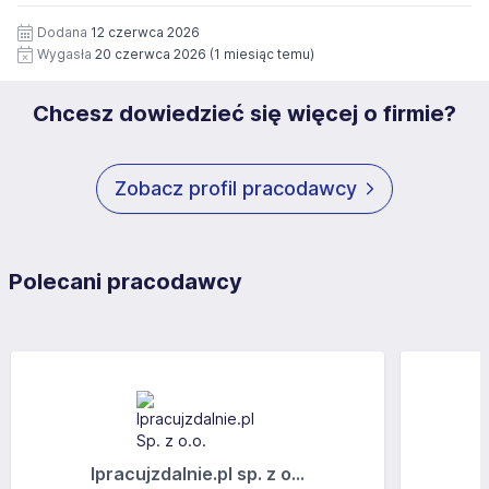
Zgoda jest dobrowolna i może być w każdym czasie
wycofana.
Dodana
12 czerwca 2026
Wygasła
20 czerwca 2026
(1 miesiąc temu)
Chcesz dowiedzieć się więcej o firmie?
Zobacz profil pracodawcy
Polecani pracodawcy
Ipracujzdalnie.pl sp. z o...