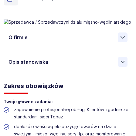
O firmie
Opis stanowiska
Sieć polskich sklepów spożywczych TOPAZ działająca
od ponad 30 lat
,
wypracowała wysoki standard placówek
Zakres obowiązków
handlowych, atrakcyjną ofertę i silną pozycję na
regionalnym rynku.
TOPAZ to obecnie ponad sto
trzydzieści placówek
(sklepów własnych i
Twoje główne zadania:
franczyzowych)
w czterech województwach wschodniej,
zapewnienie profesjonalnej obsługi Klientów zgodnie ze
a także centralnej Polski. Nasza
marka stale się rozwija
i
standardami sieci Topaz
chociaż
najważniejszym trzonem działalności TOPAZ są
sklepy spożywcze
, rozwijamy również własne stacje
dbałość o właściwą ekspozycję towarów na dziale
benzynowe, punkty gastronomiczne TOP DRIVE, browar
świeżym - mięso, wędliny, sery itp. oraz monitorowanie