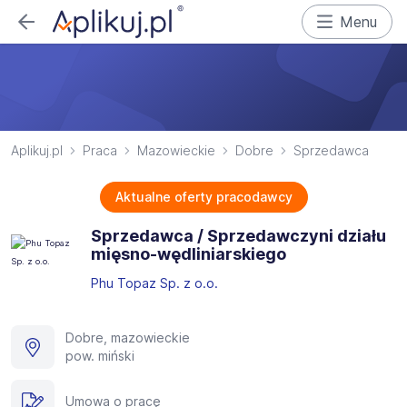
Menu
Aplikuj.pl
Praca
Mazowieckie
Dobre
Sprzedawca
Aktualne oferty pracodawcy
Sprzedawca / Sprzedawczyni działu
mięsno-wędliniarskiego
Phu Topaz Sp. z o.o.
Dobre, mazowieckie
pow. miński
Umowa o pracę