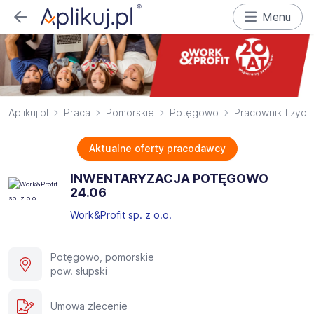
Menu
Aplikuj.pl
Praca
Pomorskie
Potęgowo
Pracownik fizycz
Aktualne oferty pracodawcy
INWENTARYZACJA POTĘGOWO
24.06​
Work&Profit sp. z o.o.
Potęgowo, pomorskie
pow. słupski
Umowa zlecenie