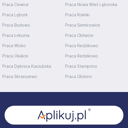
Praca Cewice
Praca Nowa Wieś Lęborska
Praca Lębork
Praca Rokitki
Praca Budowo
Praca Siemirowice
Praca Łebunia
Praca Obliwice
Praca Wicko
Praca Redzikowo
Praca Okalice
Praca Redzikowo
Praca Dębnica Kaszubska
Praca Stanięcino
Praca Skrzeszewo
Praca Głobino
Stopka