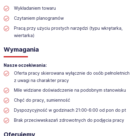
Praca przy przebudowie marketu budowlanego
Wykładaniem towaru
Lokalizacja: Pabianice
Czytaniem planogramów
Pracą przy użyciu prostych narzędzi (typu wkrętarka,
wiertarka)
Wymagania
Nasze oczekiwania:
Oferta pracy skierowana wyłącznie do osób pełnoletnich
z uwagi na charakter pracy
Mile widziane doświadczenie na podobnym stanowisku
Chęć do pracy, sumienność
Dyspozycyjność w godzinach 21:00-6:00 od pon do pt
Brak przeciwwskazań zdrowotnych do podjęcia pracy
Oferujemy