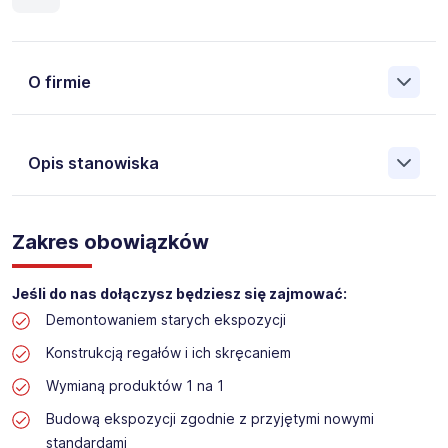
O firmie
Opis stanowiska
Założona w 2001 Agencja Pracy Tymczasowej, Agencja
Pośrednictwa Pracy i Doradztwa Personalnego Work &
Zakres obowiązków
Profit jest obecnie jedną z największych niezależnych
polskich agencji zatrudnienia. W ciągu wielu lat naszej
działalności daliśmy pracę przeszło 50 000 pracowników
Jeśli do nas dołączysz będziesz się zajmować:
w całym kraju. Skutecznie znajdujemy pracowników dla
Demontowaniem starych ekspozycji
największych firm, jak również małych rodzinnych
przedsiębiorstw w Polsce. Agencja jest wpisana pod nr
Konstrukcją regałów i ich skręcaniem
396 w Krajowym Rejestrze Agencji Zatrudnienia.
Wymianą produktów 1 na 1
Obecnie dla naszego Klienta, poszukujemy osób do pracy
Budową ekspozycji zgodnie z przyjętymi nowymi
na stanowisko:
standardami