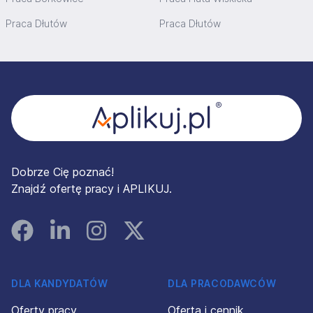
Praca Dłutów
Praca Dłutów
Stopka
Dobrze Cię poznać!
Znajdź ofertę pracy i APLIKUJ.
Facebook
Linked In
Instagram
Instagram
DLA KANDYDATÓW
DLA PRACODAWCÓW
Oferty pracy
Oferta i cennik