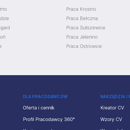
żno
Praca Krosino
dzie
Praca Bełczna
ogard
Praca Suliszewice
toń
Praca Jelenino
e
Praca Ostrowice
DLA PRACODAWCÓW
NARZĘDZIA I
Oferta i cennik
Kreator CV
Profil Pracodawcy 360°
Wzory CV