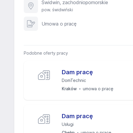
Świdwin, zachodniopomorskie
pow. świdwiński
Umowa o pracę
Podobne oferty pracy
Dam pracę
DomTechnic
Kraków
umowa o pracę
Dam pracę
Usługi
Chełm
umowa o pracę