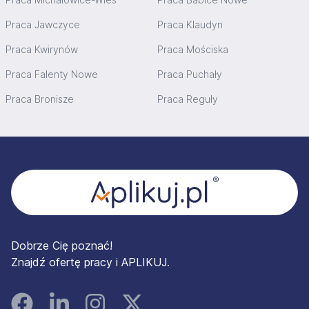
Praca Jawczyce
Praca Klaudyn
Praca Kwirynów
Praca Mościska
Praca Falenty Nowe
Praca Puchały
Praca Bronisze
Praca Reguły
Stopka
Dobrze Cię poznać!
Znajdź ofertę pracy i APLIKUJ.
Facebook
Linked In
Instagram
Instagram