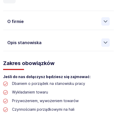
O firmie
Opis stanowiska
Założona w 2001 Agencja Pracy Tymczasowej, Agencja
Pośrednictwa Pracy i Doradztwa Personalnego Work &
Zakres obowiązków
Profit jest obecnie jedną z największych niezależnych
polskich agencji zatrudnienia. W ciągu wielu lat naszej
działalności daliśmy pracę przeszło 50 000 pracowników
Jeśli do nas dołączysz będziesz się zajmować:
w całym kraju. Skutecznie znajdujemy pracowników dla
Dbaniem o porządek na stanowisku pracy
największych firm, jak również małych rodzinnych
przedsiębiorstw w Polsce. Agencja jest wpisana pod nr
Wykładaniem towaru
396 w Krajowym Rejestrze Agencji Zatrudnienia.
Przywożeniem, wywożeniem towarów
Obecnie dla naszego Klienta, poszukujemy osób na
Czynnościami porządkowymi na hali
stanowisko: