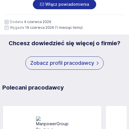
załączonych dokumentach aplikacyjnych (w tym
pod numerem 33 816 64 09 lub pisemnie na adres
Włącz powiadomienia
wizerunku), na potrzeby przyszłych rekrutacji przez okres
siedziby administratora.
12 miesięcy. Zgoda jest dobrowolna i może być w każdym
Pełną treść Klauzuli znajdzie Pan/Pani pod adresem:
czasie wycofana.
Dodana
4 czerwca 2026
https://www.workprofit.pl/klauzula-informacyjna.html
Wygasła
19 czerwca 2026
(1 miesiąc temu)
Chcesz dowiedzieć się więcej o firmie?
Zobacz profil pracodawcy
Polecani pracodawcy