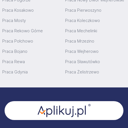
Praca Kosakowo
Praca Pierwoszyno
Praca Mosty
Praca Koleczkowo
Praca Rekowo Górne
Praca Mechelinki
Praca Połchowo
Praca Mrzezino
Praca Bojano
Praca Wejherowo
Praca Rewa
Praca Sławutówko
Praca Gdynia
Praca Żelistrzewo
Stopka