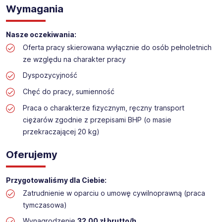
Praca na hali w sklepie budowlanym
Wymagania
Lokalizacja: Rumia
Nasze oczekiwania:
Oferta pracy skierowana wyłącznie do osób pełnoletnich
ze względu na charakter pracy
Dyspozycyjność
Chęć do pracy, sumienność
Praca o charakterze fizycznym, ręczny transport
ciężarów zgodnie z przepisami BHP (o masie
przekraczającej 20 kg)
Oferujemy
Przygotowaliśmy dla Ciebie:
Zatrudnienie w oparciu o umowę cywilnoprawną (praca
tymczasowa)
Wynagrodzenie
32,00 zł brutto/h