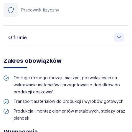
Pracownik fizyczny
O firmie
Manpower (Agencja zatrudnienia nr 412) to globalna firma
o ponad 70-letnim doświadczeniu, działająca w 82
Zakres obowiązków
krajach. Na polskim rynku jesteśmy od 2001 roku i obecnie
posiadamy prawie 35 oddziałów w całym kraju. Naszym
celem jest otwieranie przed kandydatami nowych
Obsługa różnego rodzaju maszyn, pozwalających na
możliwości, pomoc w znalezieniu pracy odpowiadającej
wykrawanie materiałów i przygotowanie dodatków do
ich kwalifikacjom i doświadczeniu. Więcej informacji na
produkcji opakowań
temat Manpower znajduje się na www.manpower.pl
Transport materiałów do produkcji i wyrobów gotowych
Skontaktuj się z nami - to nic nie kosztuje, możesz za to
Produkcja i montaż elementów metalowych, stelaży oraz
zyskać profesjonalne doradztwo i wymarzoną pracę!
plandek
Wymagania