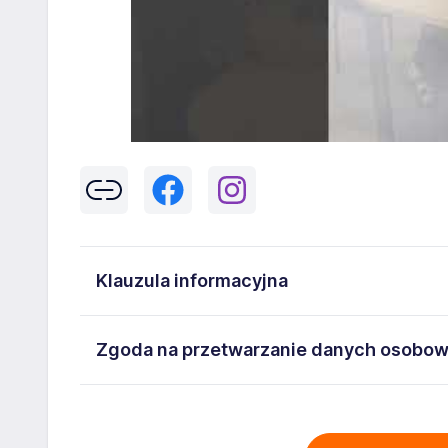
Klauzula informacyjna
Klikając w przycisk „Wyślij” zgadzasz się na przetwar
Zgoda na przetwarzanie danych osobo
43-300 Bielsko-Biała danych osobowych zawartych w
na stanowisko wskazane w ogłoszeniu. W każdym cz
Wyrażam zgodę na przetwarzanie moich danych oso
adresem
poczta@workprofit.pl
43-300 Bielsko-Biała ul. 11 Listopada 60-62 , NIP