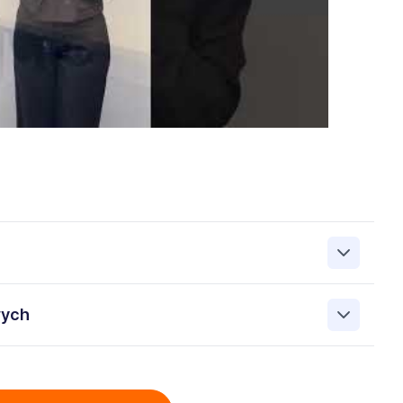
zanie przez Work&Profit Sp. z o.o., ul. 11 Listopada 60-62,
wych
 zgłoszeniu rekrutacyjnym w celu prowadzenia rekrutacji
asie możesz cofnąć zgodę, kontaktując się z nami pod
bowych przez Work & Profit Agencja Pracy Tymczasowej
: 5471988634 zawartych w załączonych dokumentach