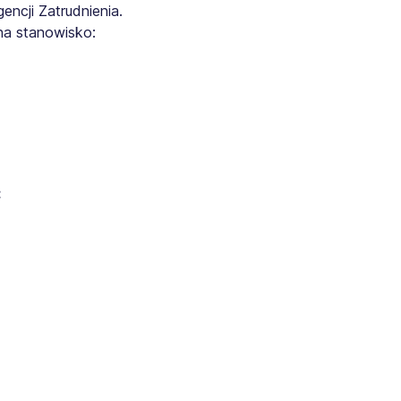
ncji Zatrudnienia.
na stanowisko:
: