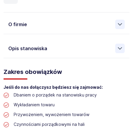
O firmie
Opis stanowiska
Założona w 2001 Agencja Pracy Tymczasowej, Agencja
Pośrednictwa Pracy i Doradztwa Personalnego Work &
Zakres obowiązków
Profit jest obecnie jedną z największych niezależnych
polskich agencji zatrudnienia. W ciągu wielu lat naszej
działalności daliśmy pracę przeszło 50 000 pracowników
Jeśli do nas dołączysz będziesz się zajmować:
w całym kraju. Skutecznie znajdujemy pracowników dla
Dbaniem o porządek na stanowisku pracy
największych firm, jak również małych rodzinnych
przedsiębiorstw w Polsce. Agencja jest wpisana pod nr
Wykładaniem towaru
396 w Krajowym Rejestrze Agencji Zatrudnienia.
Przywożeniem, wywożeniem towarów
Obecnie dla naszego Klienta, poszukujemy osób na
Czynnościami porządkowymi na hali
stanowisko: