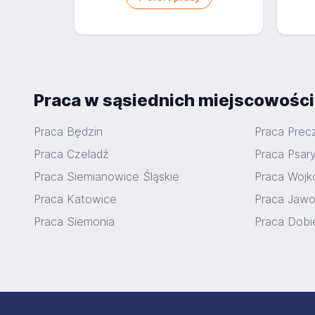
Praca w sąsiednich miejscowośc
Praca Będzin
Praca Pre
Praca Czeladź
Praca Psar
Praca Siemianowice Śląskie
Praca Wojk
Praca Katowice
Praca Jawo
Praca Siemonia
Praca Dobi
Stopka