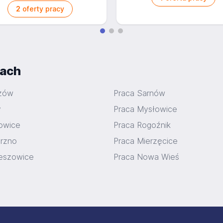
2
oferty pracy
iach
czów
Praca Sarnów
y
Praca Mysłowice
owice
Praca Rogoźnik
rzno
Praca Mierzęcice
eszowice
Praca Nowa Wieś