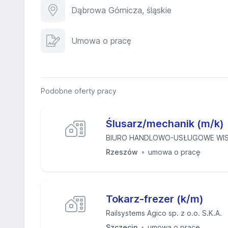
Dąbrowa Górnicza, śląskie
Umowa o pracę
Podobne oferty pracy
Ślusarz/mechanik (m/k)
BIURO HANDLOWO-USŁUGOWE WISK
Rzeszów
umowa o pracę
Tokarz-frezer (k/m)
Railsystems Agico sp. z o.o. S.K.A.
Szczecin
umowa o pracę