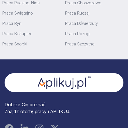
Praca Ruciane-Nida
Praca Choszczewo
Praca Świętajno
Praca Ruczaj
Praca Ryn
Praca Dźwierzuty
Praca Biskupiec
Praca Rozogi
Praca Snopki
Praca Szczytno
Stopka
Dobrze Cię poznać!
Znajdź ofertę pracy i APLIKUJ.
Facebook
Linked In
Instagram
Instagram