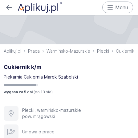
Menu
Aplikuj.pl
Praca
Warmińsko-Mazurskie
Piecki
Cukiernik
Cukiernik k/m
Piekarnia Cukiernia Marek Szabelski
wygasa za 5 dni
(do
13 sie
)
Piecki, warmińsko-mazurskie
pow. mrągowski
Umowa o pracę