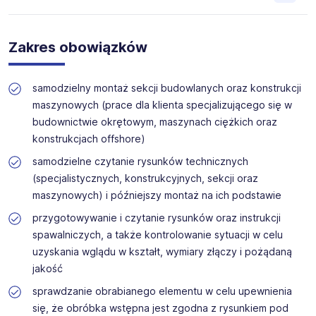
Niemcy, Austria, Holandia, Belgia, Islandia, Norwegia,
Dania, Szwecja i wielu innych.
Skrót „m / k / n” ma charakter wyłącznie informacyjny i
Zakres obowiązków
oznacza, że ogłoszenie jest skierowane do wszystkich
Oferujemy szeroki wybór stanowisk w branżach
osób, niezależnie od ich tożsamości płciowej, w tym
technicznych, produkcyjnych i budowlanych. Nasz zespół
mężczyzn, kobiet oraz osób niebinarnych. Kolejność
zapewnia wsparcie na każdym etapie rekrutacji.
samodzielny montaż sekcji budowlanych oraz konstrukcji
użytych oznaczeń jest przypadkowa, nie stanowi
kryterium różnicującego i nie ma wpływu na ocenę
maszynowych (prace dla klienta specjalizującego się w
kandydatów ani na przebieg i wynik procesu
budownictwie okrętowym, maszynach ciężkich oraz
rekrutacyjnego. Proces rekrutacji prowadzony jest z
konstrukcjach offshore)
poszanowaniem zasady równego traktowania i
niedyskryminacji.
samodzielne czytanie rysunków technicznych
(specjalistycznych, konstrukcyjnych, sekcji oraz
maszynowych) i późniejszy montaż na ich podstawie
przygotowywanie i czytanie rysunków oraz instrukcji
spawalniczych, a także kontrolowanie sytuacji w celu
uzyskania wglądu w kształt, wymiary złączy i pożądaną
jakość
sprawdzanie obrabianego elementu w celu upewnienia
się, że obróbka wstępna jest zgodna z rysunkiem pod