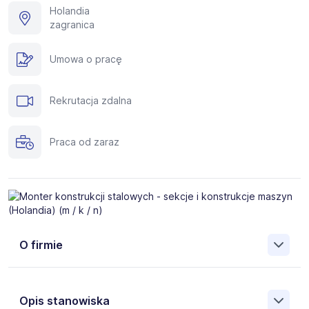
Holandia
zagranica
Umowa o pracę
Rekrutacja zdalna
Praca od zaraz
O firmie
Silverhand to międzynarodowa agencja zatrudnienia
specjalizującą się w rekrutacji fachowców do pracy za
Opis stanowiska
granicą. Pomożemy Ci znaleźć pracę w takich krajach, jak: