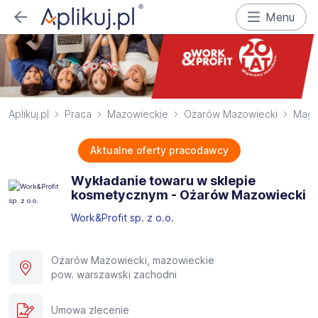
Menu
Aplikuj.pl
Praca
Mazowieckie
Ożarów Mazowiecki
Maga
Aktualne oferty pracodawcy
Wykładanie towaru w sklepie
kosmetycznym - Ożarów Mazowiecki
Work&Profit sp. z o.o.
Ożarów Mazowiecki, mazowieckie
pow. warszawski zachodni
Umowa zlecenie