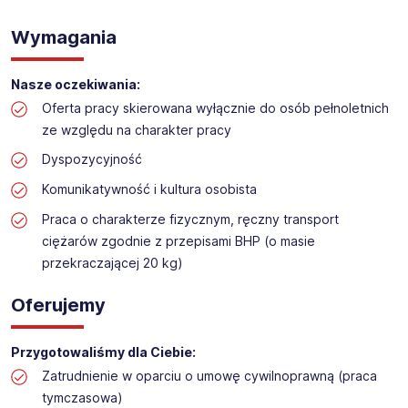
WYKŁADANIE TOWARU w sklepie kosmetycznym
Lokalizacja: Ożarów Mazowiecki
Wymagania
Nasze oczekiwania:
Oferta pracy skierowana wyłącznie do osób pełnoletnich
ze względu na charakter pracy
Dyspozycyjność
Komunikatywność i kultura osobista
Praca o charakterze fizycznym, ręczny transport
ciężarów zgodnie z przepisami BHP (o masie
przekraczającej 20 kg)
Oferujemy
Przygotowaliśmy dla Ciebie:
Zatrudnienie w oparciu o umowę cywilnoprawną (praca
tymczasowa)