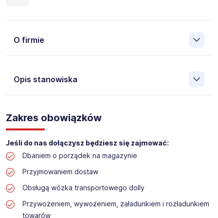
O firmie
Opis stanowiska
Założona w 2001 Agencja Pracy Tymczasowej, Agencja
Pośrednictwa Pracy i Doradztwa Personalnego Work &
Zakres obowiązków
Profit jest obecnie jedną z największych niezależnych
polskich agencji zatrudnienia. W ciągu wielu lat naszej
działalności daliśmy pracę przeszło 50 000 pracowników
Jeśli do nas dołączysz będziesz się zajmować:
w całym kraju. Skutecznie znajdujemy pracowników dla
Dbaniem o porządek na magazynie
największych firm, jak również małych rodzinnych
przedsiębiorstw w Polsce. Agencja jest wpisana pod nr
Przyjmowaniem dostaw
396 w Krajowym Rejestrze Agencji Zatrudnienia.
Obsługą wózka transportowego dolly
Obecnie dla naszego Klienta, poszukujemy osób na
Przywożeniem, wywożeniem, załadunkiem i rozładunkiem
stanowisko:
towarów