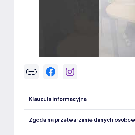
Klauzula informacyjna
Klikając w przycisk „Wyślij” zgadzasz się na przetwar
Zgoda na przetwarzanie danych osobo
43-300 Bielsko-Biała danych osobowych zawartych w
na stanowisko wskazane w ogłoszeniu. W każdym cz