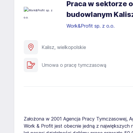
Praca w sektorze o
budowlanym Kalis
Work&Profit sp. z o.o.
Kalisz, wielkopolskie
Umowa o pracę tymczasową
Założona w 2001 Agencja Pracy Tymczasowej, A
Work & Profit jest obecnie jedną z największych n
lat naszej działalności daliśmy pracę przeszło 5