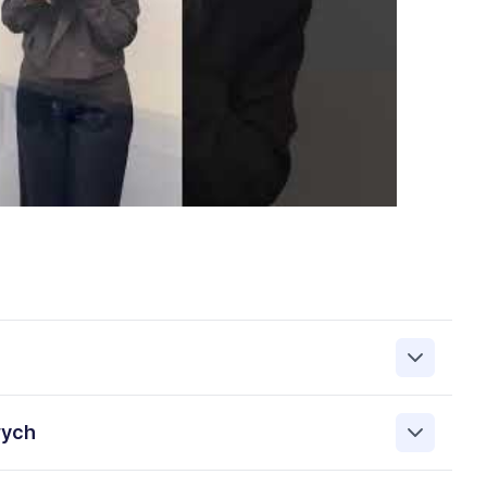
zanie przez Work&Profit Sp. z o.o., ul. 11 Listopada 60-62,
wych
 zgłoszeniu rekrutacyjnym w celu prowadzenia rekrutacji
asie możesz cofnąć zgodę, kontaktując się z nami pod