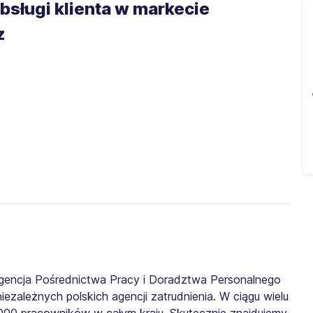
bsługi klienta w markecie
z
gencja Pośrednictwa Pracy i Doradztwa Personalnego
iezależnych polskich agencji zatrudnienia. W ciągu wielu
0 000 pracowników w całym kraju. Skutecznie znajdujemy