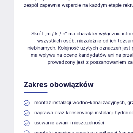
zespół zapewnia wsparcie na każdym etapie rekrut
Skrót „m / k / n” ma charakter wyłącznie info
wszystkich osób, niezależnie od ich tożsa
niebinarnych. Kolejność użytych oznaczeń jest 
ma wpływu na ocenę kandydatów ani na przebie
prowadzony jest z poszanowaniem zas
Zakres obowiązków
montaż instalacji wodno-kanalizacyjnych, gr
naprawa oraz konserwacja instalacji hydraul
usuwanie awarii i nieszczelności
montaż i wymiana armatury sanitarnej (umywal