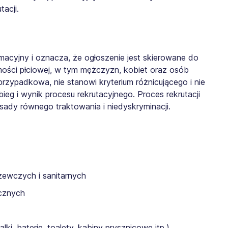
acji.
rmacyjny i oznacza, że ogłoszenie jest skierowane do
mości płciowej, w tym mężczyzn, kobiet oraz osób
przypadkowa, nie stanowi kryterium różnicującego i nie
g i wynik procesu rekrutacyjnego. Proces rekrutacji
ady równego traktowania i niedyskryminacji.
zewczych i sanitarnych
icznych
ki, baterie, toalety, kabiny prysznicowe itp.)