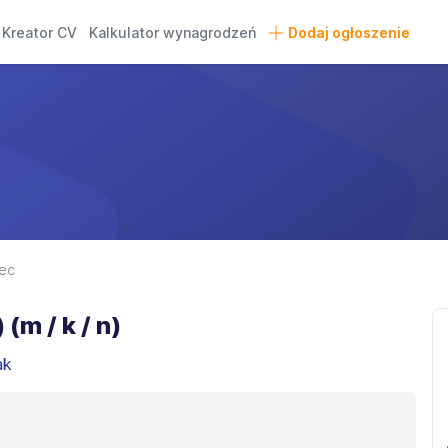
Kreator CV
Kalkulator wynagrodzeń
Dodaj ogłoszenie
ec
(m / k / n)
ak