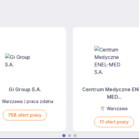
ależących do szczególnej kategorii danych osobowych w
a lub zameldowania, nr PESEL, seria i nr dowodu
ncie dowodu osobistego, prawa jazdy, lub innych
 stan cywilny, liczba i dane dzieci, numer rachunku
rzekazywał wynagrodzenie za pracę, zdjęcie
yczące mojego stanu zdrowia. Pragnę podkreślić jednak, że
cji ani Silverhand, ani przyszły lub potencjalny pracodawca
zególna kategoria danych), ani od jej udzielenia uzależnić
domości, że brak zgody na przetwarzanie danych
 niekorzystnego traktowania osoby ubiegającej się o
Gi Group S.A.
Centrum Medyczne EN
iej jakichkolwiek negatywnych konsekwencji, zwłaszcza
MED...
ę zatrudnienia, wypowiedzenie umowy o pracę lub jej
Warszawa / praca zdalna
Warszawa
Zobowiązuje się też nie przekazywać Silverhand moich
758
ofert pracy
h oraz naruszeń prawa w rozumieniu art. 10
11
ofert pracy
m wcześniej karany/karana, czy też nie. Przyjmuję do
k Matczak upoważnił do przetwarzania moich danych