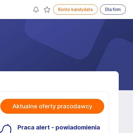
Konto kandydata
Dla firm
Aktualne oferty pracodawcy
Praca alert - powiadomienia