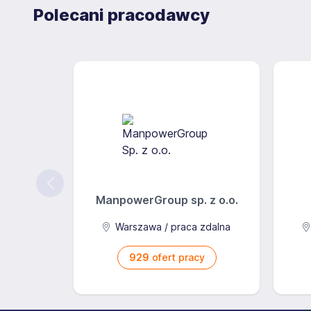
Polecani pracodawcy
Kodeksu pracy, a także następujących informacji n
rozumieniu art. 9 Rozporządzenia: adres zamieszkani
osobistego, wszystkie informacje zawarte w dokume
dokumentów potwierdzających inne moje umiejętności,
bankowego, na który przyszły pracodawca będzie p
przedstawiające mój wizerunek oraz informacje dot
jestem świadomy/świadoma tego, iż na etapie rekruta
nie może żądać ode mnie wyrażenia takiej zgody (szc
wyniku rekrutacji. Rozumiem oraz przyjmuję do wia
osobowych lub jej wycofanie nie może być podstawą
ManpowerGroup sp. z o.o.
zatrudnienie, a także nie może powodować wobec n
nie może stanowić przyczyny uzasadniającej odmow
Warszawa / praca zdalna
rozwiązanie bez wypowiedzenia przez pracodawcę. 
929
ofert pracy
danych osobowych dotyczących wyroków skazującyc
Rozporządzenia, niezależnie od tego czy byłem/była
wiadomości oraz zgadzam się na to, żeby dr Domini