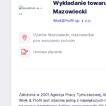
Wykładanie towar
Mazowiecki
Work&Profit sp. z o.o.
Ożarów Mazowiecki, mazowieckie
pow. warszawski zachodni
Umowa zlecenie
Założona w 2001 Agencja Pracy Tymczasowej, A
Work & Profit jest obecnie jedną z największych n
lat naszej działalności daliśmy pracę przeszło 5