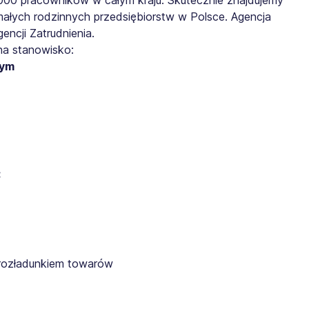
małych rodzinnych przedsiębiorstw w Polsce. Agencja
ncji Zatrudnienia.
na stanowisko:
nym
:
rozładunkiem towarów