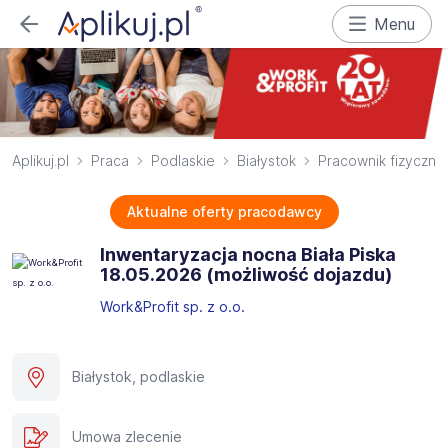
Menu
Aplikuj.pl
Praca
Podlaskie
Białystok
Pracownik fizyczny
Aktualne oferty pracodawcy
Inwentaryzacja nocna Biała Piska​
18.05.2026 (możliwość dojazdu)
Work&Profit sp. z o.o.
Białystok, podlaskie
Umowa zlecenie