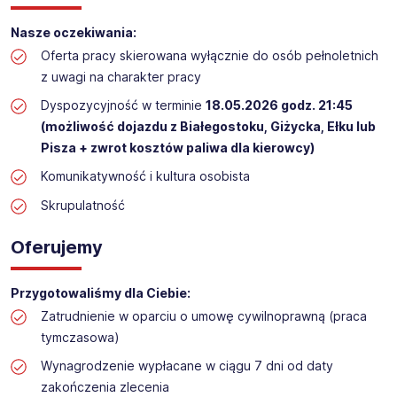
Praca przy inwentaryzacji
Nasze oczekiwania:
Lokalizacja: Biała Piska (termin: 18.05.2026)​​
Oferta pracy skierowana wyłącznie do osób pełnoletnich
z uwagi na charakter pracy
Dyspozycyjność w terminie
18.05.2026 godz. 21:45
(możliwość dojazdu z Białegostoku, Giżycka, Ełku lub
Pisza + zwrot kosztów paliwa dla kierowcy)
Komunikatywność i kultura osobista
Skrupulatność
Oferujemy
Przygotowaliśmy dla Ciebie:
Zatrudnienie w oparciu o umowę cywilnoprawną (praca
tymczasowa)
Wynagrodzenie wypłacane w ciągu 7 dni od daty
zakończenia zlecenia