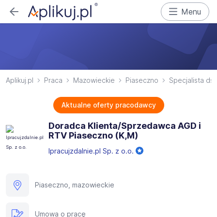
Menu
Aplikuj.pl
Praca
Mazowieckie
Piaseczno
Specjalista ds.
Aktualne oferty pracodawcy
Doradca Klienta/Sprzedawca AGD i
RTV Piaseczno (K,M)
Ipracujzdalnie.pl Sp. z o.o.
Piaseczno, mazowieckie
Umowa o pracę