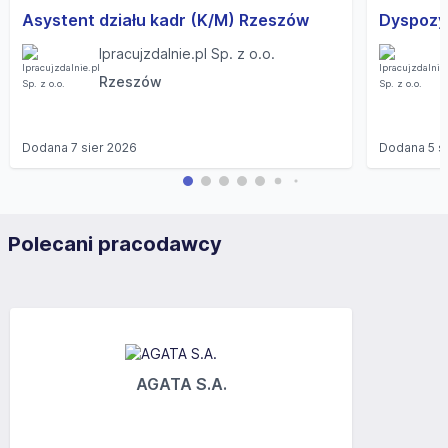
Asystent działu kadr (K/M) Rzeszów
Ipracujzdalnie.pl Sp. z o.o.
Rzeszów
Dodana
7 sier 2026
Dodana
5 s
Polecani pracodawcy
AGATA S.A.