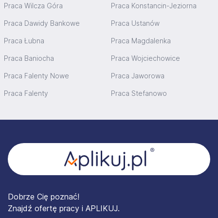
Praca Wilcza Góra
Praca Konstancin-Jeziorna
Praca Dawidy Bankowe
Praca Ustanów
Praca Łubna
Praca Magdalenka
Praca Baniocha
Praca Wojciechowice
Praca Falenty Nowe
Praca Jaworowa
Praca Falenty
Praca Stefanowo
Stopka
Dobrze Cię poznać!
Znajdź ofertę pracy i APLIKUJ.