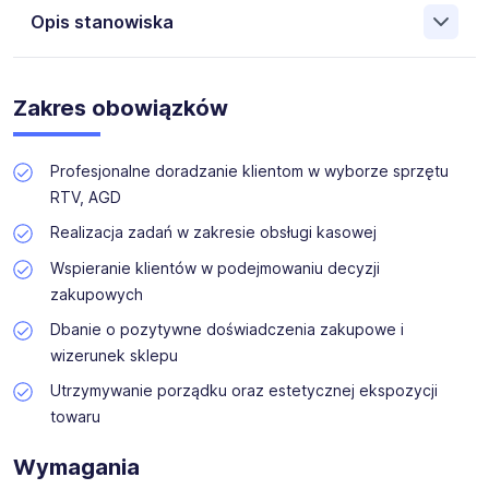
chcą wspierać zawodowo i zatrudniać razem z nami osoby
Opis stanowiska
niepełnosprawne na różnych stanowiskach. Zatrudnianie
osób z niepełnosprawnościami oraz promowanie ich
aktywizacji zawodowej to nasz priorytet, który z
Dla naszego klienta, w ramach aktywizacji zawodowej,
powodzeniem realizujemy od wielu lat.
poszukujemy kandydatów z
orzeczeniem o
Zakres obowiązków
niepełnosprawności
na stanowisko
Doradca Klienta/
Sprzedawca (K,M,X) branża AGD i RTV w Piasecznie.
Profesjonalne doradzanie klientom w wyborze sprzętu
RTV, AGD
Realizacja zadań w zakresie obsługi kasowej
Wspieranie klientów w podejmowaniu decyzji
zakupowych
Dbanie o pozytywne doświadczenia zakupowe i
wizerunek sklepu
Utrzymywanie porządku oraz estetycznej ekspozycji
towaru
Wymagania