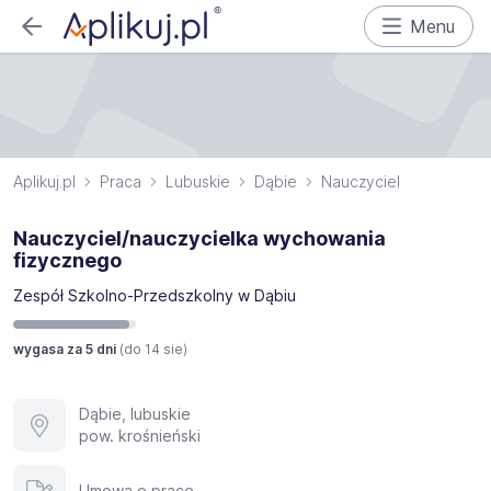
Menu
Aplikuj.pl
Praca
Lubuskie
Dąbie
Nauczyciel
Nauczyciel/nauczycielka wychowania
fizycznego
Zespół Szkolno-Przedszkolny w Dąbiu
wygasa za 5 dni
(do
14 sie
)
Dąbie, lubuskie
pow. krośnieński
Umowa o pracę