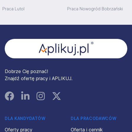
Praca Lutol
Praca Nowogród Bobrzański
Stopka
Dobrze Cię poznać!
Znajdź ofertę pracy i APLIKUJ.
Facebook
Linked In
Instagram
Instagram
DLA KANDYDATÓW
DLA PRACODAWCÓW
Oferty pracy
Oferta i cennik