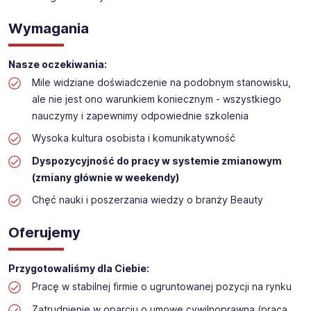
Obsługa kasy i dokładanie towaru w drogerii
Wymagania
Lokalizacja: Brzesko
Nasze oczekiwania:
Mile widziane doświadczenie na podobnym stanowisku,
ale nie jest ono warunkiem koniecznym - wszystkiego
nauczymy i zapewnimy odpowiednie szkolenia
Wysoka kultura osobista i komunikatywność
Dyspozycyjność do pracy w systemie zmianowym
(zmiany głównie w weekendy)
Chęć nauki i poszerzania wiedzy o branży Beauty
Oferujemy
Przygotowaliśmy dla Ciebie:
Pracę w stabilnej firmie o ugruntowanej pozycji na rynku
Zatrudnienie w oparciu o umowę cywilnoprawną (praca