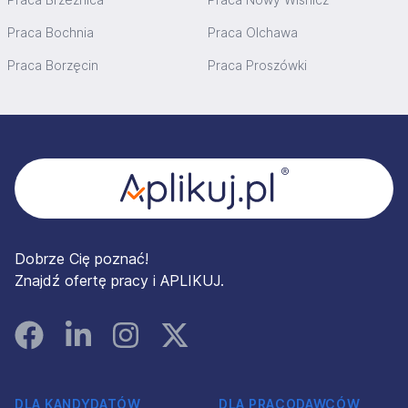
Praca Bochnia
Praca Olchawa
Praca Borzęcin
Praca Proszówki
Stopka
Dobrze Cię poznać!
Znajdź ofertę pracy i APLIKUJ.
Facebook
Linked In
Instagram
Instagram
DLA KANDYDATÓW
DLA PRACODAWCÓW