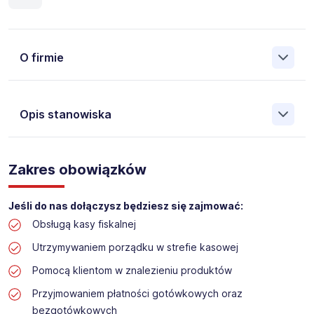
O firmie
Opis stanowiska
Założona w 2001 Agencja Pracy Tymczasowej, Agencja
Pośrednictwa Pracy i Doradztwa Personalnego Work &
Zakres obowiązków
Profit jest obecnie jedną z największych niezależnych
polskich agencji zatrudnienia. W ciągu wielu lat naszej
działalności daliśmy pracę przeszło 50 000 pracowników
Jeśli do nas dołączysz będziesz się zajmować:
w całym kraju. Skutecznie znajdujemy pracowników dla
Obsługą kasy fiskalnej
największych firm, jak również małych rodzinnych
przedsiębiorstw w Polsce. Agencja jest wpisana pod nr
Utrzymywaniem porządku w strefie kasowej
396 w Krajowym Rejestrze Agencji Zatrudnienia.
Pomocą klientom w znalezieniu produktów
Przyjmowaniem płatności gotówkowych oraz
Obecnie dla naszego Klienta, poszukujemy osób na
stanowisko:
bezgotówkowych