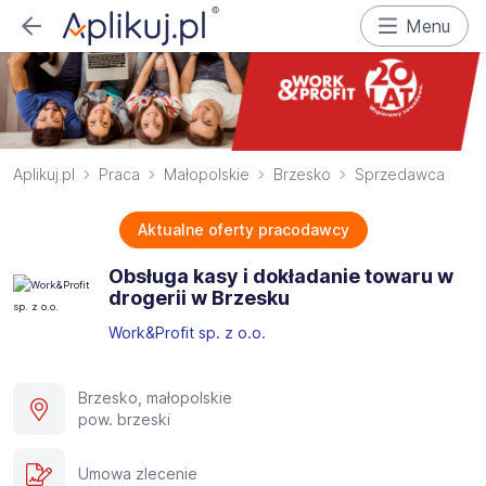
Menu
Aplikuj.pl
Praca
Małopolskie
Brzesko
Sprzedawca
Aktualne oferty pracodawcy
Obsługa kasy i dokładanie towaru w
drogerii w Brzesku
Work&Profit sp. z o.o.
Brzesko, małopolskie
pow. brzeski
Umowa zlecenie