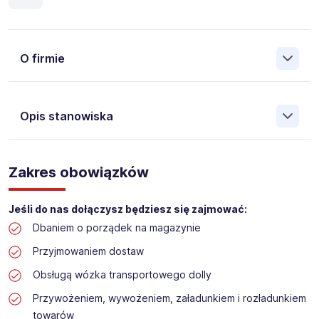
O firmie
Opis stanowiska
Założona w 2001 Agencja Pracy Tymczasowej, Agencja
Pośrednictwa Pracy i Doradztwa Personalnego Work &
Zakres obowiązków
Profit jest obecnie jedną z największych niezależnych
polskich agencji zatrudnienia. W ciągu wielu lat naszej
działalności daliśmy pracę przeszło 50 000 pracowników
Jeśli do nas dołączysz będziesz się zajmować:
w całym kraju. Skutecznie znajdujemy pracowników dla
Dbaniem o porządek na magazynie
największych firm, jak również małych rodzinnych
przedsiębiorstw w Polsce. Agencja jest wpisana pod nr
Przyjmowaniem dostaw
396 w Krajowym Rejestrze Agencji Zatrudnienia.
Obsługą wózka transportowego dolly
Przywożeniem, wywożeniem, załadunkiem i rozładunkiem
Obecnie dla naszego Klienta, poszukujemy osób na
stanowisko:
towarów