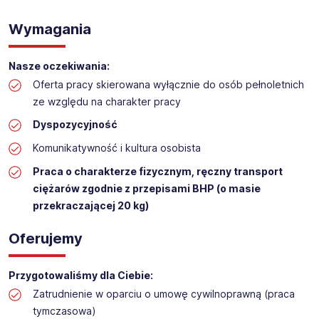
WYKŁADANIE TOWARU w sklepie kosmetycznym
Wymagania
Lokalizacja:
BIAŁKI
Nasze oczekiwania:
Oferta pracy skierowana wyłącznie do osób pełnoletnich
ze względu na charakter pracy
Dyspozycyjność
Komunikatywność i kultura osobista
Praca o charakterze fizycznym, ręczny transport
ciężarów zgodnie z przepisami BHP (o masie
przekraczającej 20 kg)
Oferujemy
Przygotowaliśmy dla Ciebie:
Zatrudnienie w oparciu o umowę cywilnoprawną (praca
tymczasowa)