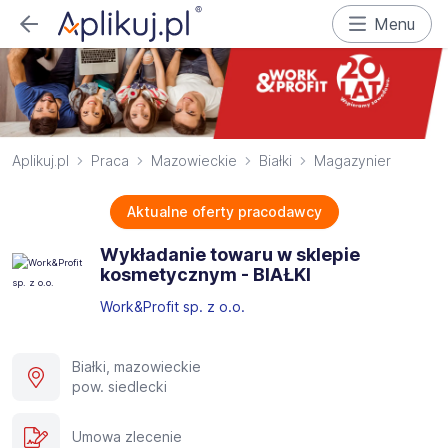
Menu
Aplikuj.pl
Praca
Mazowieckie
Białki
Magazynier
Aktualne oferty pracodawcy
Wykładanie towaru w sklepie
kosmetycznym - BIAŁKI
Work&Profit sp. z o.o.
Białki, mazowieckie
pow. siedlecki
Umowa zlecenie