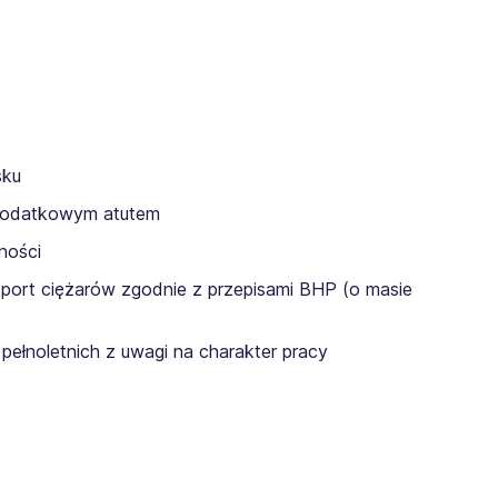
sku
dodatkowym atutem
ności
sport ciężarów zgodnie z przepisami BHP (o masie
pełnoletnich z uwagi na charakter pracy