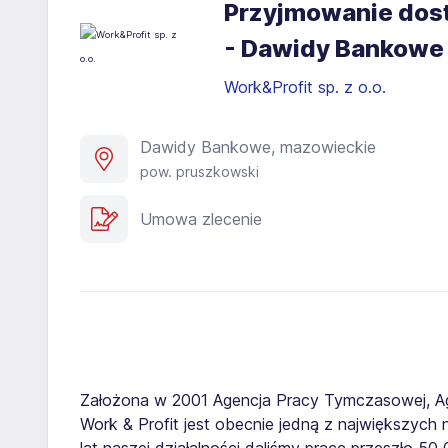
Przyjmowanie dost
- Dawidy Bankowe
Work&Profit sp. z o.o.
Dawidy Bankowe, mazowieckie
pow. pruszkowski
Umowa zlecenie
Założona w 2001 Agencja Pracy Tymczasowej, A
Work & Profit jest obecnie jedną z największych n
lat naszej działalności daliśmy pracę przeszło 5