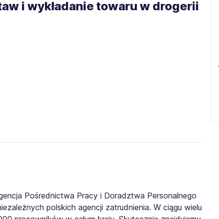
aw i wykładanie towaru w drogerii
gencja Pośrednictwa Pracy i Doradztwa Personalnego
iezależnych polskich agencji zatrudnienia. W ciągu wielu
0 000 pracowników w całym kraju. Skutecznie znajdujemy