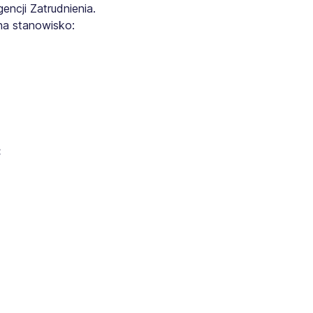
ncji Zatrudnienia.
na stanowisko:
: