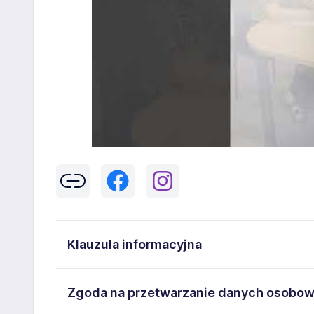
Klauzula informacyjna
Klikając w przycisk „Wyślij” zgadzasz się na przetwar
Zgoda na przetwarzanie danych osobo
43-300 Bielsko-Biała danych osobowych zawartych w