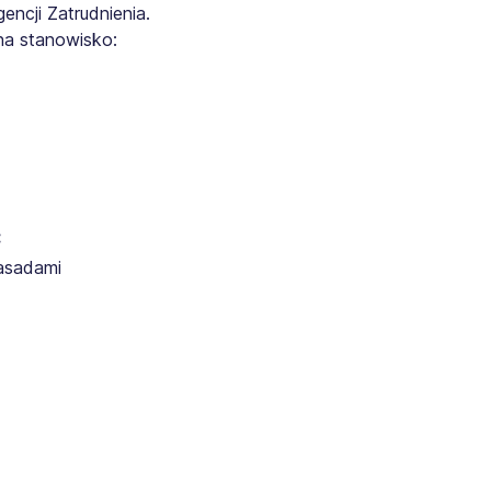
ncji Zatrudnienia.
na stanowisko:
:
zasadami