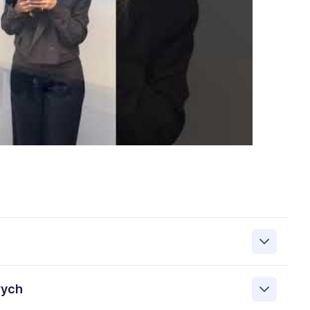
zanie przez Work&Profit Sp. z o.o., ul. 11 Listopada 60-62,
wych
 zgłoszeniu rekrutacyjnym w celu prowadzenia rekrutacji