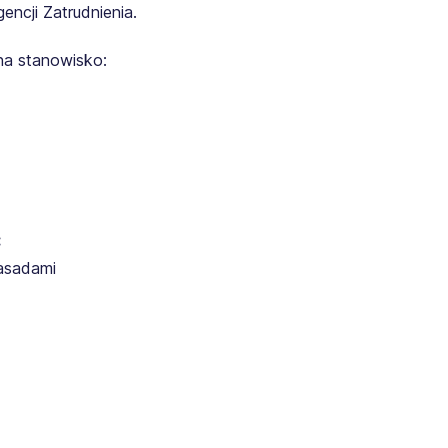
ncji Zatrudnienia.
na stanowisko:
:
zasadami