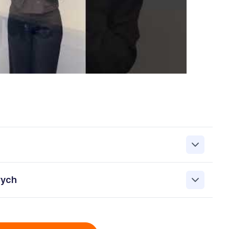
zanie przez Work&Profit Sp. z o.o., ul. 11 Listopada 60-62,
wych
 zgłoszeniu rekrutacyjnym w celu prowadzenia rekrutacji
asie możesz cofnąć zgodę, kontaktując się z nami pod
bowych przez Work & Profit Agencja Pracy Tymczasowej
: 5471988634 zawartych w załączonych dokumentach