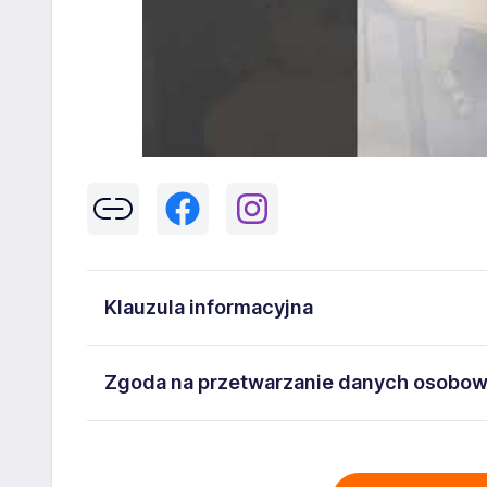
Klauzula informacyjna
Klikając w przycisk „Wyślij” zgadzasz się na przetwar
Zgoda na przetwarzanie danych osobo
43-300 Bielsko-Biała danych osobowych zawartych w
na stanowisko wskazane w ogłoszeniu. W każdym cz
Wyrażam zgodę na przetwarzanie moich danych oso
adresem
poczta@workprofit.pl
43-300 Bielsko-Biała ul. 11 Listopada 60-62 , NIP