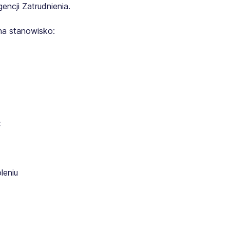
ncji Zatrudnienia.
na stanowisko:
:
leniu