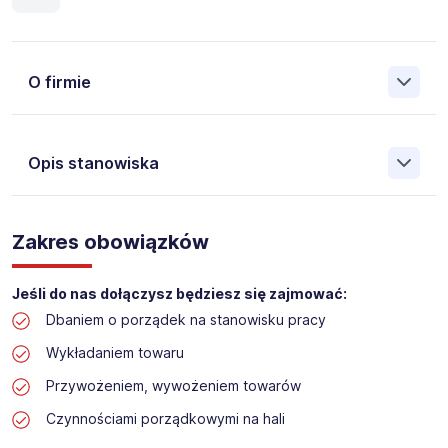
O firmie
Opis stanowiska
Założona w 2001 Agencja Pracy Tymczasowej, Agencja
Pośrednictwa Pracy i Doradztwa Personalnego Work &
Zakres obowiązków
Profit jest obecnie jedną z największych niezależnych
polskich agencji zatrudnienia. W ciągu wielu lat naszej
działalności daliśmy pracę przeszło 50 000 pracowników
Jeśli do nas dołączysz będziesz się zajmować:
w całym kraju. Skutecznie znajdujemy pracowników dla
Dbaniem o porządek na stanowisku pracy
największych firm, jak również małych rodzinnych
przedsiębiorstw w Polsce. Agencja jest wpisana pod nr
Wykładaniem towaru
396 w Krajowym Rejestrze Agencji Zatrudnienia.
Przywożeniem, wywożeniem towarów
Obecnie dla naszego Klienta, poszukujemy osób na
Czynnościami porządkowymi na hali
stanowisko: