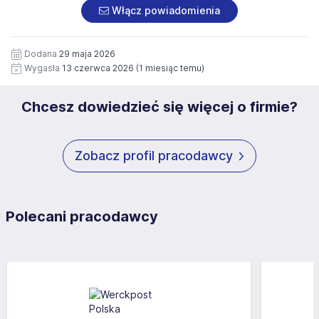
załączonych dokumentach aplikacyjnych (w tym
pod numerem 33 816 64 09 lub pisemnie na adres
Włącz powiadomienia
wizerunku), na potrzeby przyszłych rekrutacji przez okres
siedziby administratora.
12 miesięcy. Zgoda jest dobrowolna i może być w każdym
Pełną treść Klauzuli znajdzie Pan/Pani pod adresem:
czasie wycofana.
Dodana
29 maja 2026
https://www.workprofit.pl/klauzula-informacyjna.html
Wygasła
13 czerwca 2026
(1 miesiąc temu)
Chcesz dowiedzieć się więcej o firmie?
Zobacz profil pracodawcy
Polecani pracodawcy