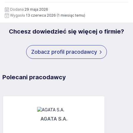
12 miesięcy. Zgoda jest dobrowolna i może być w każdym
Pełną treść Klauzuli znajdzie Pan/Pani pod adresem:
czasie wycofana.
Dodana
29 maja 2026
https://www.workprofit.pl/klauzula-informacyjna.html
Wygasła
13 czerwca 2026
(1 miesiąc temu)
Chcesz dowiedzieć się więcej o firmie?
Zobacz profil pracodawcy
Polecani pracodawcy
AGATA S.A.