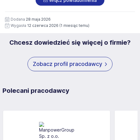
Włącz powiadomienia
wizerunku), na potrzeby przyszłych rekrutacji przez okres
siedziby administratora.
12 miesięcy. Zgoda jest dobrowolna i może być w każdym
Pełną treść Klauzuli znajdzie Pan/Pani pod adresem:
czasie wycofana.
Dodana
28 maja 2026
https://www.workprofit.pl/klauzula-informacyjna.html
Wygasła
12 czerwca 2026
(1 miesiąc temu)
Chcesz dowiedzieć się więcej o firmie?
Zobacz profil pracodawcy
Polecani pracodawcy