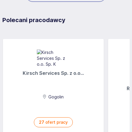
Mountain Resort Operator Sp. z o.o. Sp. k, z siedzibą w
Warszawie (00-023) przy ul. Widok 8, wpisana do rejestru
przedsiębiorców Krajowego Rejestru Sądowego
Polecani pracodawcy
prowadzonego przez Sąd Rejonowy dla m. st. Warszawy,
XIII Wydział Gospodarczy, pod numerem KRS:
0000678720, NIP: 5213782029 („Administrator).
2. Administrator zapewnia przetwarzanie danych
osobowych w organizacji Administratora w sposób zgodny
z Rozporządzaniem Parlamentu Europejskiego i Rady (UE)
2016/679 z dnia 27 kwietnia 2016 r. w sprawie ochrony
osób fizycznych w związku z przetwarzaniem danych
osobowych i w sprawie swobodnego przepływu takich
Kirsch Services Sp. z o.o...
danych oraz uchylenia dyrektywy 95/46/WE („RODO), jak
również właściwymi przepisami krajowymi dotyczącymi
ochrony danych osobowych oraz z uwzględnieniem
Ra
wytycznych upoważnionych organów.
3. We wszystkich sprawach dotyczących przetwarzania
Gogolin
Pani/Pana danych osobowych oraz korzystania z
przysługujących Pani/Panu praw, związanych z
przetwarzaniem danych, można skontaktować się z
Administratorem, poprzez:
rekrutacja@crystal-mountain.pl
27
ofert pracy
4. Pani/Pana dane osobowe będą przetwarzane przez
Administratora: