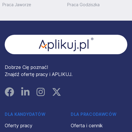
1. Pani/Pana dane osobowe będą przekazywane
Praca Jaworze
Praca Godziszka
podmiotom świadczącym usługi na rzecz Administratora,
związane z realizacją zatrudnienia osób w Wisła Mountain
Resort Operator Sp. z o.o. Sp. k.
Stopka
2. Administrator nie przekazuje Pani/Pana danych
osobowych odbiorcom spoza EOG i do państw trzecich.
Administrator przekazuje Pani/Pana dane osobowe
odbiorcom spoza EOG i do państw trzecich.
3. Pani/Pana dane osobowe będą przetwarzane do
zakończenia procesu rekrutacji. W przypadku wyrażenia
zgody na przetwarzanie danych dla celów przyszłych
Dobrze Cię poznać!
rekrutacji dane będą przetwarzane aż do zakończenia
Znajdź ofertę pracy i APLIKUJ.
tych rekrutacji, jednak nie dłużej niż do czasu cofnięcia
zgody na przetwarzanie danych osobowych. Okres
przetwarzania może zostać każdorazowo przedłużony o
Facebook
Linked In
Instagram
Instagram
okres przedawnienia roszczeń, jeżeli przetwarzanie
Pani/Pana danych osobowych będzie niezbędne dla
ustalenia lub dochodzenia ewentualnych roszczeń przez
Administratora lub obrony przed takimi roszczeniami
DLA KANDYDATÓW
DLA PRACODAWCÓW
zgłaszanymi wobec Administratora. Po tym okresie dane
będą przetwarzane jedynie w zakresie i przez czas
Oferty pracy
Oferta i cennik
wymagany przepisami prawa.