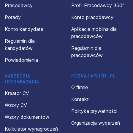
4. Przysługuje Pani/Panu prawo dostępu do Pani/Pana
Pracodawcy
Profil Pracodawcy 360°
danych osobowych oraz prawo żądania ich sprostowania,
ich usunięcia lub ograniczenia ich przetwarzania, a także
Porady
Konto pracodawcy
prawo do przenoszenia danych.
5. Ponadto przysługuje Pani/Panu prawo wniesienia skargi
Konto kandydata
Aplikacja mobilna dla
do organu nadzorczego, jeżeli dane są przetwarzane
pracodawców
niezgodnie z wymogami prawnymi. W Polsce właściwym
Regulamin dla
organem jest Prezes Urzędu Ochrony Danych
kandydatów
Regulamin dla
Osobowych.
6. Ponadto przysługuje Pani/Panu, z przyczyn
pracodawców
Powiadomienia
uzasadnionych Pani/Pana szczególną sytuacją, prawo
sprzeciwu względem przetwarzania danych osobowych w
celach wynikających z prawnie uzasadnionych interesów
NARZĘDZIA
POZNAJ APLIKUJ.PL
Administratora.
I ROZWIĄZANIA
7. Podanie danych jest dobrowolne, jednakże ich
O firmie
niepodanie będzie skutkowało niemożnością wzięła
Kreator CV
udziału w rekrutacji.
Kontakt
8. W zakresie, w jakim dane przetwarzane są na
Wzory CV
podstawie Pani/Pana zgody, przysługuje Panu/Pani prawo
Polityka prywatności
cofnięcia zgody w dowolnym momencie. Pozostanie to
Wzory dokumentów
jednak bez wpływu na zgodność z prawem przetwarzania
Organizacja wydarzeń
danych, którego dokonano przed jej cofnięciem.
Kalkulator wynagrodzeń