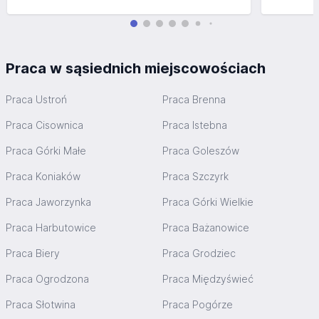
4.1. w celu wykonania obowiązków wynikających z
przepisów prawa, w tym przede wszystkim ustawy z dnia
26 czerwca 1974 roku Kodeks pracy – podstawą prawną
przetwarzania jest obowiązek prawny ciążący na
Praca w sąsiednich miejscowościach
Administratorze (art. 6 ust. 1 lit c RODO), w związku z
przepisami Kodeksu pracy;
Praca Ustroń
4.2. w celu podjęcia działań w ramach postępowania
Praca Brenna
rekrutacyjnego i zawarcia umowy - podstawą prawną
Praca Cisownica
Praca Istebna
przetwarzania jest niezbędność do wykonania umowy,
której stroną jest osoba, której dane dotyczą, lub do
Praca Górki Małe
Praca Goleszów
podjęcia działań na żądanie osoby, której dane dotyczą
(art. 6 ust. 1 lit b RODO)
Praca Koniaków
Praca Szczyrk
4.3. w celu przeprowadzenia procesu rekrutacji w
zakresie danych niewymaganych przepisami prawa, a
Praca Jaworzynka
Praca Górki Wielkie
także dla celów przyszłych procesów rekrutacyjnych –
Praca Harbutowice
podstawą prawną przetwarzania jest zgoda (art. 6 ust. 1 lit
Praca Bażanowice
a RODO)
Praca Biery
Praca Grodziec
4.4. w celu ustalenia lub dochodzenia ewentualnych
roszczeń lub obrony przed takimi roszczeniami przez
Praca Ogrodzona
Praca Międzyświeć
Administratora – podstawą prawną przetwarzania danych
jest prawnie uzasadniony interes Administratora (art. 6 ust.
Praca Słotwina
Praca Pogórze
1 lit f Rozporządzenia).