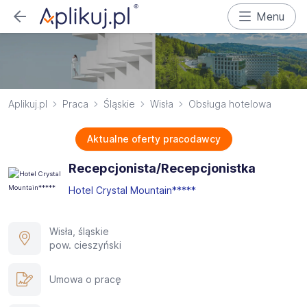
Menu
Aplikuj.pl
Praca
Śląskie
Wisła
Obsługa hotelowa
Aktualne oferty pracodawcy
Recepcjonista/Recepcjonistka
Hotel Crystal Mountain*****
Wisła, śląskie
pow. cieszyński
Umowa o pracę