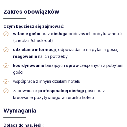
Recepcjonista/Recepcjonistka
Zakres obowiązków
Crystal Mountain 5
*
to nowoczesny hotel położony w
Wiśle, z widokiem na Beskid Śląski, oferujący komfortowe
pokoje, strefę SPA & Wellness, aquapark oraz centrum
Czym będziesz się zajmować:
konferencyjne.
witanie gości
oraz
obsługa
podczas ich pobytu w hotelu
Lubisz kontakt z ludźmi i chcesz zdobyć doświadczenie w
(check-in/check-out)
hotelarstwie?
udzielanie informacji
, odpowiadanie na pytania gości,
Dołącz do nas – chętnie pokażemy Ci naszą pasję do
hotelarstwa.
reagowanie
na ich potrzeby
koordynowanie
bieżących
spraw
związanych z pobytem
gości
współpraca z innymi działami hotelu
zapewnienie
profesjonalnej obsługi
gości oraz
kreowanie pozytywnego wizerunku hotelu
Wymagania
Dołącz do nas, jeśli: