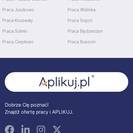
Praca Juszkowo
Praca Wiślinka
Praca Koszwały
Praca Sopot
Praca Sulmin
Praca Będzieszyn
Praca Cieplewo
Praca Rusocin
Stopka
Dobrze Cię poznać!
Znajdź ofertę pracy i APLIKUJ.
Facebook
Linked In
Instagram
Instagram