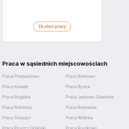
zgodnie z przepisami BHP (o masie przekraczającej 20
kg)
Jeśli do nas dołączysz będziesz się zajmować:
Dbaniem o porządek na stanowisku pracy
13
ofert pracy
Wykładaniem towaru
Przywożeniem, wywożeniem towarów
Czynnościami porządkowymi na hali
Aplikuj
Praca w sąsiednich miejscowościach
Praca Przejazdowo
Praca Borkowo
Praca Kowale
Praca Bystra
Praca Bogatka
Praca Jankowo Gdańskie
Praca Rokitnica
Praca Rotmanka
Praca Straszyn
Praca Wiślinka
Praca Pruszcz Gdański
Praca Roszkowo