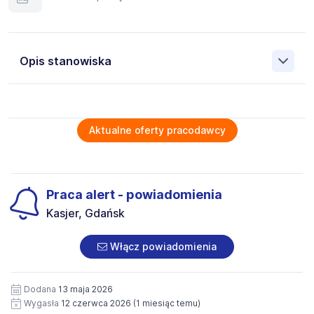
Opis stanowiska
Założona w 2001 Agencja Pracy Tymczasowej, Agencja
Pośrednictwa Pracy i Doradztwa Personalnego Work &
Profit jest obecnie jedną z największych niezależnych
Aktualne oferty pracodawcy
polskich agencji zatrudnienia. W ciągu wielu lat naszej
działalności daliśmy pracę przeszło 50 000 pracowników
w całym kraju. Skutecznie znajdujemy pracowników dla
największych firm, jak również małych rodzinnych
Praca alert - powiadomienia
przedsiębiorstw w Polsce. Agencja jest wpisana pod nr
396 w Krajowym Rejestrze Agencji Zatrudnienia.
Kasjer, Gdańsk
Obecnie dla naszego Klienta, poszukujemy osób na
stanowisko:
Włącz powiadomienia
Praca na hali w sklepie budowlanym
Lokalizacja: Gdańsk
Praca na hali w sklepie budowlanym Gdańsk
Dodana
13 maja 2026
Wygasła
12 czerwca 2026
(1 miesiąc temu)