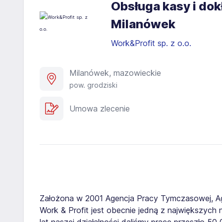
Obsługa kasy i dok
Milanówek
Work&Profit sp. z o.o.
Milanówek, mazowieckie
pow. grodziski
Umowa zlecenie
Założona w 2001 Agencja Pracy Tymczasowej, A
Work & Profit jest obecnie jedną z największych n
lat naszej działalności daliśmy pracę przeszło 5