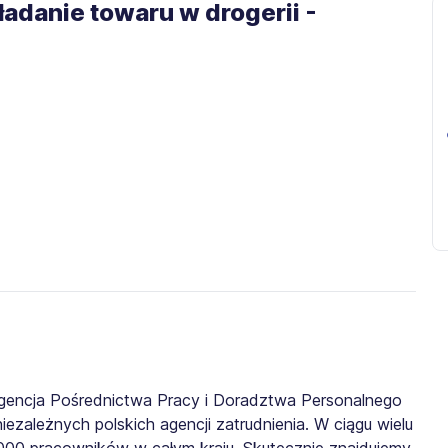
ładanie towaru w drogerii -
gencja Pośrednictwa Pracy i Doradztwa Personalnego
iezależnych polskich agencji zatrudnienia. W ciągu wielu
0 000 pracowników w całym kraju. Skutecznie znajdujemy