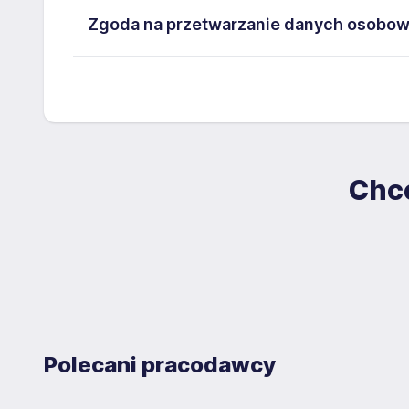
Administratorem danych osobowych jest DcView . Mo
Zgoda na przetwarzanie danych osobo
Administratora. Wiem, że przysługują mi następują
do ich sprostowania, prawo do usunięcia danych, pr
Wyrażam zgodę na przetwarzanie moich danych os
sprzeciwu oraz prawo do przenoszenia danych. Więc
dokumentach aplikacyjnych (w tym wizerunku), na po
znajduje się w Polityce Prywatności Administratora.
być w każdym czasie wycofana. Dodatkowo wyraża
zawartych w załączonych dokumentach aplikacyjnych
przez okres 12 miesięcy. Zgoda jest dobrowolna i 
Chce
Polecani pracodawcy