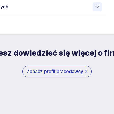
je dane osobowe przetwarzane są w celu rekrutacji przez
wych
ce prawa: prawo żądania dostępu do swoich danych, prawo
awo do ograniczenia przetwarzania, prawo do wniesienia
obowych przez DcView zawartych w załączonych
ej informacji na temat przetwarzania danych osobowych,
trzeby bieżącej rekrutacji. Zgoda jest dobrowolna i może
m zgodę na przetwarzanie moich danych osobowych
 (w tym wizerunku), na potrzeby przyszłych rekrutacji
może być w każdym czasie wycofana.
sz dowiedzieć się więcej o fi
Zobacz profil pracodawcy