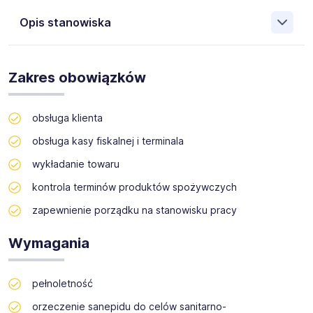
Opis stanowiska
Firma GOLDEN SERWIS wpisana do rejestru agencji
zatrudnienia pod numerem KRAZ: 21045, zajmująca się
Zakres obowiązków
profesjonalnym wsparciem sprzedaży poszukuje obecnie
dla swojego klienta osoby na stanowisko
Kasjer/Sprzedawca w Sokołowie Małopolskim.
obsługa klienta
Ul. Lubelska
obsługa kasy fiskalnej i terminala
Ok. 120h miesięcznie
wykładanie towaru
kontrola terminów produktów spożywczych
zapewnienie porządku na stanowisku pracy
Wymagania
pełnoletność
orzeczenie sanepidu do celów sanitarno-