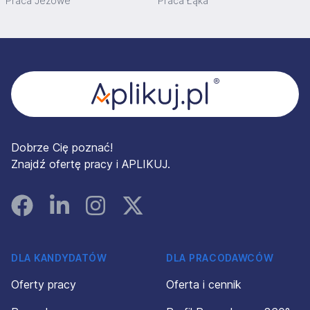
Praca Jeżowe
Praca Łąka
Stopka
Dobrze Cię poznać!
Znajdź ofertę pracy i APLIKUJ.
Facebook
Linked In
Instagram
Instagram
DLA KANDYDATÓW
DLA PRACODAWCÓW
Oferty pracy
Oferta i cennik