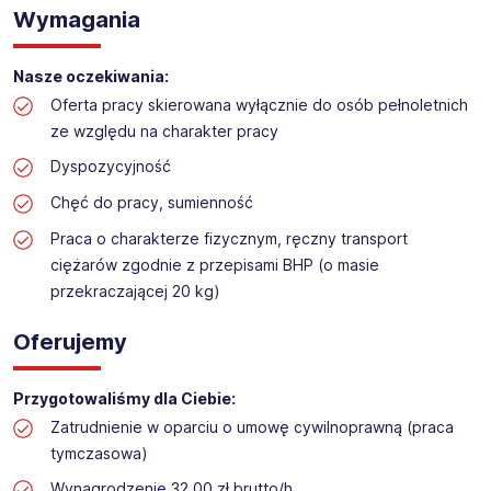
Praca na hali w sklepie budowlanym
Wymagania
Lokalizacja: Zgorzelec
Nasze oczekiwania:
Oferta pracy skierowana wyłącznie do osób pełnoletnich
ze względu na charakter pracy
Dyspozycyjność
Chęć do pracy, sumienność
Praca o charakterze fizycznym, ręczny transport
ciężarów zgodnie z przepisami BHP (o masie
przekraczającej 20 kg)
Oferujemy
Przygotowaliśmy dla Ciebie:
Zatrudnienie w oparciu o umowę cywilnoprawną (praca
tymczasowa)
Wynagrodzenie 32,00 zł brutto/h