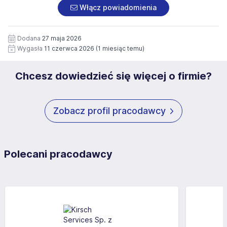
załączonych dokumentach aplikacyjnych (w tym
pod numerem 33 816 64 09 lub pisemnie na adres
Włącz powiadomienia
wizerunku), na potrzeby przyszłych rekrutacji przez okres
siedziby administratora.
12 miesięcy. Zgoda jest dobrowolna i może być w każdym
Pełną treść Klauzuli znajdzie Pan/Pani pod adresem:
czasie wycofana.
Dodana
27 maja 2026
https://www.workprofit.pl/klauzula-informacyjna.html
Wygasła
11 czerwca 2026
(1 miesiąc temu)
Chcesz dowiedzieć się więcej o firmie?
Zobacz profil pracodawcy
Polecani pracodawcy