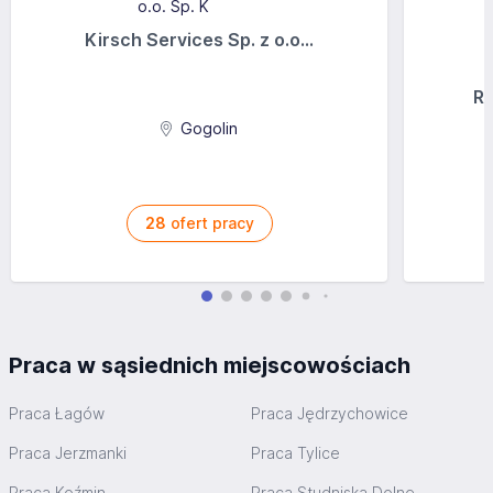
Kirsch Services Sp. z o.o...
Ra
Gogolin
28
ofert pracy
Praca w sąsiednich miejscowościach
Praca Łagów
Praca Jędrzychowice
Praca Jerzmanki
Praca Tylice
Praca Koźmin
Praca Studniska Dolne