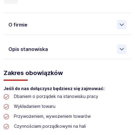
O firmie
Opis stanowiska
Założona w 2001 Agencja Pracy Tymczasowej, Agencja
Pośrednictwa Pracy i Doradztwa Personalnego Work &
Zakres obowiązków
Profit jest obecnie jedną z największych niezależnych
polskich agencji zatrudnienia. W ciągu wielu lat naszej
działalności daliśmy pracę przeszło 50 000 pracowników
Jeśli do nas dołączysz będziesz się zajmować:
w całym kraju. Skutecznie znajdujemy pracowników dla
Dbaniem o porządek na stanowisku pracy
największych firm, jak również małych rodzinnych
przedsiębiorstw w Polsce. Agencja jest wpisana pod nr
Wykładaniem towaru
396 w Krajowym Rejestrze Agencji Zatrudnienia.
Przywożeniem, wywożeniem towarów
Obecnie dla naszego Klienta, poszukujemy osób na
Czynnościami porządkowymi na hali
stanowisko: