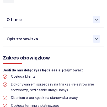
O firmie
Opis stanowiska
Założona w 2001 Agencja Pracy Tymczasowej, Agencja
Pośrednictwa Pracy i Doradztwa Personalnego Work &
Zakres obowiązków
Profit jest obecnie jedną z największych niezależnych
polskich agencji zatrudnienia. W ciągu wielu lat naszej
działalności daliśmy pracę przeszło 50 000 pracowników
Jeśli do nas dołączysz będziesz się zajmować:
w całym kraju. Skutecznie znajdujemy pracowników dla
Obsługą klienta
największych firm, jak również małych rodzinnych
przedsiębiorstw w Polsce. Agencja jest wpisana pod nr
Dokonywaniem sprzedaży na linii kas (rejestrowanie
396 w Krajowym Rejestrze Agencji Zatrudnienia.
sprzedaży, rozliczanie utargu kasy)
Obecnie dla naszego Klienta, poszukujemy osób do pracy
Dbaniem o porządek na stanowisku pracy
na stanowisko:
Obsługą terminala płatniczego