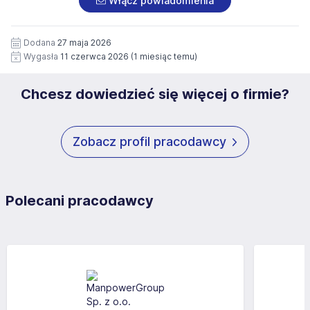
Włącz powiadomienia
wizerunku), na potrzeby przyszłych rekrutacji przez okres
siedziby administratora.
12 miesięcy. Zgoda jest dobrowolna i może być w każdym
Pełną treść Klauzuli znajdzie Pan/Pani pod adresem:
czasie wycofana.
Dodana
27 maja 2026
https://www.workprofit.pl/klauzula-informacyjna.html
Wygasła
11 czerwca 2026
(1 miesiąc temu)
Chcesz dowiedzieć się więcej o firmie?
Zobacz profil pracodawcy
Polecani pracodawcy