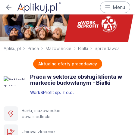
Menu
Aplikuj.pl
Praca
Mazowieckie
Białki
Sprzedawca
Aktualne oferty pracodawcy
Praca w sektorze obsługi klienta w
markecie budowlanym - Białki
Work&Profit sp. z o.o.
Białki, mazowieckie
pow. siedlecki
Umowa zlecenie