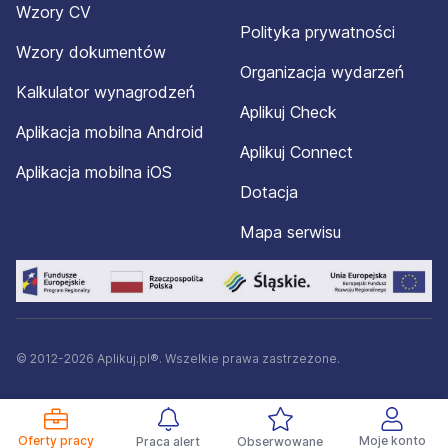
Wzory CV
Polityka prywatności
Wzory dokumentów
Organizacja wydarzeń
Kalkulator wynagrodzeń
Aplikuj Check
Aplikacja mobilna Android
Aplikuj Connect
Aplikacja mobilna iOS
Dotacja
Mapa serwisu
© 2012-2026 Aplikuj.pl®. Wszelkie prawa zastrzeżone.
Oferty pracy
Moje konto
Praca alert
Obserwowane