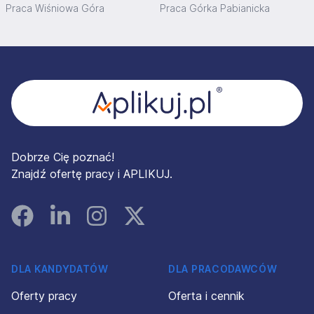
Praca Wiśniowa Góra
Praca Górka Pabianicka
Stopka
Dobrze Cię poznać!
Znajdź ofertę pracy i APLIKUJ.
Facebook
Linked In
Instagram
Instagram
DLA KANDYDATÓW
DLA PRACODAWCÓW
Oferty pracy
Oferta i cennik