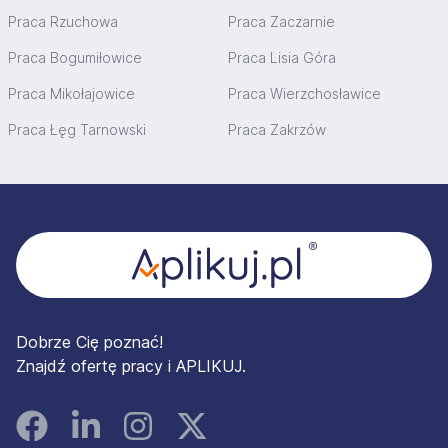
Praca Rzuchowa
Praca Zaczarnie
Praca Bogumiłowice
Praca Lisia Góra
Praca Mikołajowice
Praca Wierzchosławice
Praca Łęg Tarnowski
Praca Zakrzów
Stopka
Dobrze Cię poznać!
Znajdź ofertę pracy i APLIKUJ.
Facebook
Linked In
Instagram
Instagram