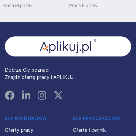
Praca Mączniki
Praca Piotrów
Stopka
Dobrze Cię poznać!
Znajdź ofertę pracy i APLIKUJ.
Facebook
Linked In
Instagram
Instagram
DLA KANDYDATÓW
DLA PRACODAWCÓW
Oferty pracy
Oferta i cennik