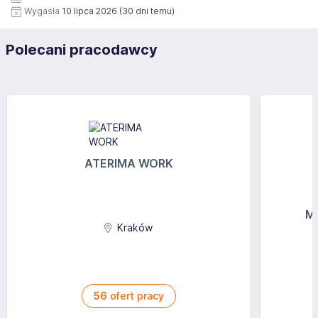
Wygasła
10 lipca 2026
(30 dni temu)
Polecani pracodawcy
ATERIMA WORK
MG
Kraków
56
ofert pracy