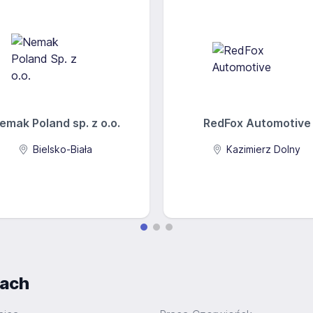
emak Poland sp. z o.o.
RedFox Automotive
Bielsko-Biała
Kazimierz Dolny
iach