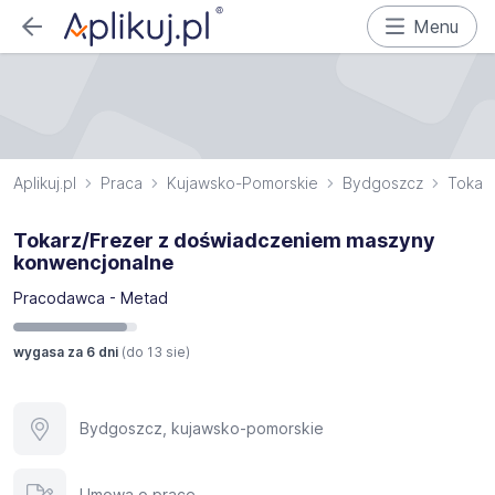
Menu
Aplikuj.pl
Praca
Kujawsko-Pomorskie
Bydgoszcz
Tokar
Tokarz/Frezer z doświadczeniem maszyny
konwencjonalne
Pracodawca - Metad
wygasa za 6 dni
(do
13 sie
)
Bydgoszcz, kujawsko-pomorskie
Umowa o pracę