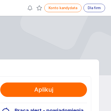
Konto kandydata
Dla firm
Aplikuj
Praca alert - powiadomienia