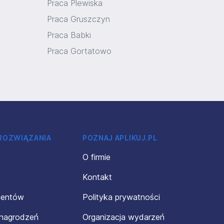
Praca Plewiska
Praca Gruszczyn
Praca Babki
Praca Gortatowo
 ROZWIĄZANIA
POZNAJ APLIKUJ.PL
O firmie
Kontakt
mentów
Polityka prywatności
ynagrodzeń
Organizacja wydarzeń