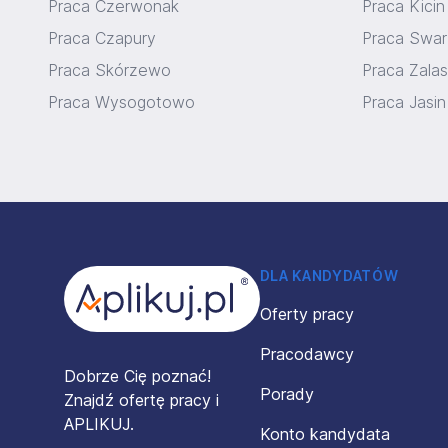
Praca Czerwonak
Praca Kicin
Praca Czapury
Praca Swa
Praca Skórzewo
Praca Zala
Praca Wysogotowo
Praca Jasin
Stopka
DLA KANDYDATÓW
Oferty pracy
Pracodawcy
Dobrze Cię poznać!
Porady
Znajdź ofertę pracy i
APLIKUJ.
Konto kandydata