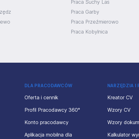
Praca Suchy Las
rzędz
Praca Garby
sewo
Praca Przeźmierowo
Praca Kobylnica
DLA PRACODAWCÓW
NARZĘDZIA I
Oferta i cennik
Kreator CV
Profil Pracodawcy 360°
Wzory CV
Konto pracodawcy
Wzory doku
Aplikacja mobilna dla
Kalkulator w