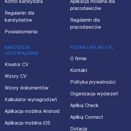
Konto kandydata
Aplikacja mobilna dla
pracodawców
Regulamin dla
kandydatów
Regulamin dla
pracodawców
Powiadomienia
NARZĘDZIA
POZNAJ APLIKUJ.PL
I ROZWIĄZANIA
O firmie
Kreator CV
Kontakt
Wzory CV
Polityka prywatności
Wzory dokumentów
Organizacja wydarzeń
Kalkulator wynagrodzeń
Aplikuj Check
Aplikacja mobilna Android
Aplikuj Connect
Aplikacja mobilna iOS
Dotacja