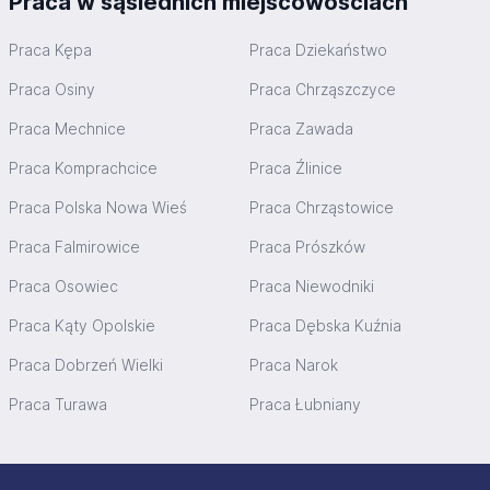
Praca w sąsiednich miejscowościach
Praca Kępa
Praca Dziekaństwo
Praca Osiny
Praca Chrząszczyce
Praca Mechnice
Praca Zawada
Praca Komprachcice
Praca Źlinice
Praca Polska Nowa Wieś
Praca Chrząstowice
Praca Falmirowice
Praca Prószków
Praca Osowiec
Praca Niewodniki
Praca Kąty Opolskie
Praca Dębska Kuźnia
Praca Dobrzeń Wielki
Praca Narok
Praca Turawa
Praca Łubniany
Stopka