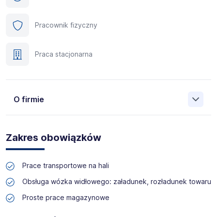
Pracownik fizyczny
Praca stacjonarna
O firmie
Manpower (Agencja zatrudnienia nr 412) to globalna firma
o ponad 70-letnim doświadczeniu, działająca w 82
Zakres obowiązków
krajach. Na polskim rynku jesteśmy od 2001 roku i obecnie
posiadamy prawie 35 oddziałów w całym kraju. Naszym
celem jest otwieranie przed kandydatami nowych
Prace transportowe na hali
możliwości, pomoc w znalezieniu pracy odpowiadającej
ich kwalifikacjom i doświadczeniu. Więcej informacji na
Obsługa wózka widłowego: załadunek, rozładunek towaru
temat Manpower znajduje się na www.manpower.pl
Proste prace magazynowe
Skontaktuj się z nami - to nic nie kosztuje, możesz za to