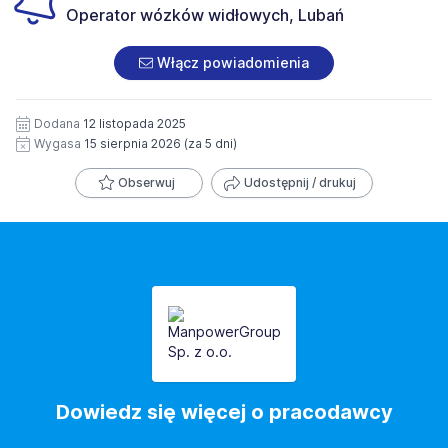
danych osobowych zawartych w załączonych
Operator wózków widłowych, Lubań
dokumentach aplikacyjnych (w tym wizerunku), na
potrzeby przyszłych rekrutacji przez okres 12 miesięcy.
Włącz powiadomienia
Zgoda jest dobrowolna i może być w każdym czasie
wycofana.
Dodana
12 listopada 2025
Wygasa
15 sierpnia 2026
(za 5 dni)
Obserwuj
Udostępnij / drukuj
Dowiedz się więcej o pracodawcy