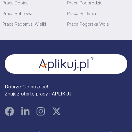
Praca Dębica
Praca Podgrodzie
Praca Bobrowa
Praca Pustynia
Praca Radomyśl Wielki
Praca Pogórska Wola
Stopka
Dobrze Cię poznać!
Znajdź ofertę pracy i APLIKUJ.
Facebook
Linked In
Instagram
Instagram